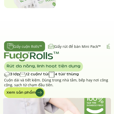
Giấy cuộn Rolls™
Giấy rút để bàn Mini Pack™
Rolls
TM
Rút đa năng, linh hoạt tiện dụng
3 lớp
12 cuộn/ túi
4 túi/ thùng
Cuộn dài và tiết kiệm. Dùng trong nhà tắm, bếp hay nơi công
cộng, sạch từ chạm đầu tiên.
Xem sản phẩm