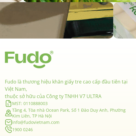
Fudo là thương hiệu khăn giấy tre cao cấp đầu tiên tại
Việt Nam,
thuộc sở hữu của Công ty TNHH V7 ULTRA
MST: 0110888003
Tầng 4, Tòa nhà Ocean Park, Số 1 Đào Duy Anh, Phường
Kim Liên, TP Hà Nội
info@fudovietnam.com
1900 0246