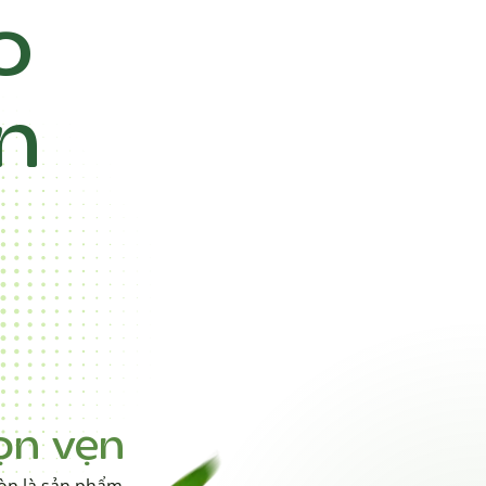
o
n
ọn vẹn
òn là sản phẩm