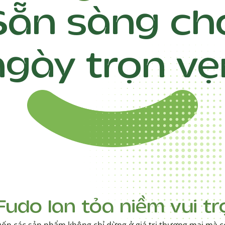
Sẵn sàng ch
ngày trọn vẹ
Fudo lan tỏa niềm vui tr
n các sản phẩm không chỉ dừng ở giá trị thương mại mà c