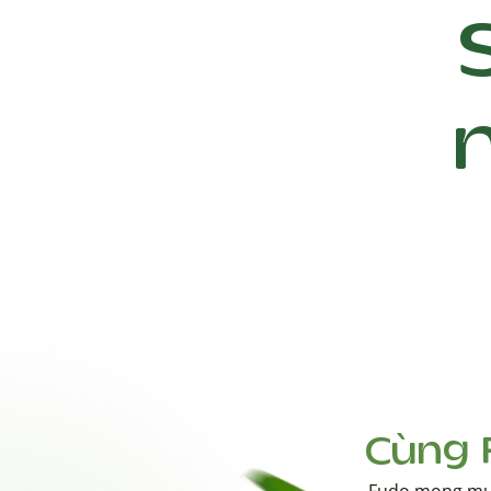
Cùng 
Fudo mong muố